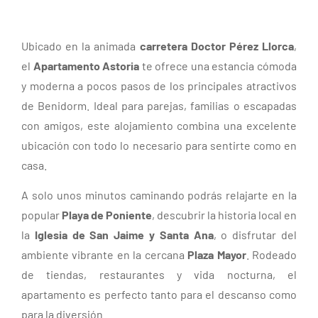
Press
date.
the
Press
question
Ubicado en la animada
carretera Doctor Pérez Llorca
,
the
mark
question
el
Apartamento Astoria
te ofrece una estancia cómoda
key
mark
y moderna a pocos pasos de los principales atractivos
to
key
get
de Benidorm. Ideal para parejas, familias o escapadas
to
the
get
con amigos, este alojamiento combina una excelente
keyboard
the
ubicación con todo lo necesario para sentirte como en
shortcuts
keyboard
casa.
for
shortcuts
changing
for
A solo unos minutos caminando podrás relajarte en la
dates.
changing
popular
Playa de Poniente
, descubrir la historia local en
dates.
la
Iglesia de San Jaime y Santa Ana
, o disfrutar del
ambiente vibrante en la cercana
Plaza Mayor
. Rodeado
de tiendas, restaurantes y vida nocturna, el
apartamento es perfecto tanto para el descanso como
para la diversión.